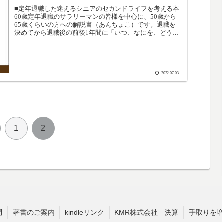
■定年退職した迷えるシニアのセカンドライフを考える本
60歳定年退職のサラリーマンの皆様を中心に、50歳から
65歳くらいの方への解説書（あんちょこ）です。退職を
決めてから退職後の前後1年間に「いつ、なにを、どうす
ればいいのか」、退職金、税金、投資、年金、保険、健
康、全く未知の世界で一人ぼっち、それらを、筆者の体験
をもとに、時系列で整理した「あんちょこ」です。コンテ
ンツは、大きくわけて、「定年前にやってきた８つのこ
と」「定年後にやった１４のこと」「将来に備えてどうす
2022.07.03
べきか？」の３つです。■筆者の横顔作家、３級ファイナ
ンシャル・プランニング技能士（資産設計提案業務）、桃
咲セカンドライフ研究所 代表。1961年横浜市生まれ、
1984年東北大学卒業、同年本田技研に入社。開発責任者
（LPL）、採用面接官、リユース事業企画、管理課長等を
歴任し、2021年60歳で定年退職。趣味は、B級グルメ、マ
1
2
ッキントッシュ、温泉金運紹運旅行■執筆のきっかけ大学
卒業し３７年余、大きな会社で大きな組織で守られてきた
サラリーマンでした。社員IDと健康保険証を返却した定年
退職のその時から、放し飼い。毎日が自分の時間であり、
その貴重な時間を、どのように有効に使うべきなのか？歳
を重ねていく中で、何をすべきか？自問自答の毎日でし
た。それで、退職前後での経験、体験、失敗談をネタに無
謀にも執筆しようと考えました。同じような境遇の方々の
ご参考になれば幸いで御座います。さらにこれらを通じて
自分自身の起業のトリガーになればとも思っております。
■目次はじめに筆者プロフィール第一章：定年退職を60歳
問
著書のご案内
kindleリンク
KMR株式会社 決算
手取りを
還暦にしたわけ第二章：定年前にすべき8つのあんちょこ