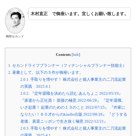
a
i
w
o
有
c
n
i
p
e
e
t
y
木村直正 で御座います。宜しくお願い致します。
b
t
L
o
e
i
o
r
n
k
k
桃咲セカンド
Contents
[
hide
]
1.
セカンドライフプランナー（フィナンシャルプランナー技能士）
2.
著書として、以下の５作が御座います。
2.0.1.
手取りを増やす！ 株式会社と個人事業主の二刀流起業
の実践 2025.4.1
2.0.2.
『定年退職を決めたら読む あんちょこ 2022/05/10』
『派遣から正社員！ 面接の極意 2022/06/28』 『定年退職、
いざ起業！ 起業のための１３のこと 2022/07/25』 『作家に
なりたい！６０才からのkindle出版 2022/08/26』 『どうする
老後、衰退ニッポンで生き抜く極意 2022/12/21』
2.0.3.
手取りを増やす！ 株式会社と個人事業主の二刀流起業
の実践 2025.4.1