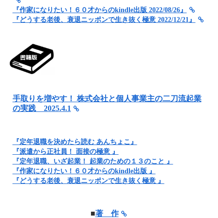
『作家になりたい！６０才からのkindle出版 2022/08/26』
『どうする老後、衰退ニッポンで生き抜く極意 2022/12/21』
手取りを増やす！ 株式会社と個人事業主の二刀流起業
の実践 2025.4.1
『定年退職を決めたら読む あんちょこ』
『派遣から正社員！ 面接の極意 』
『定年退職、いざ起業！ 起業のための１３のこと 』
『作家になりたい！６０才からのkindle出版 』
『どうする老後、衰退ニッポンで生き抜く極意 』
■
著 作