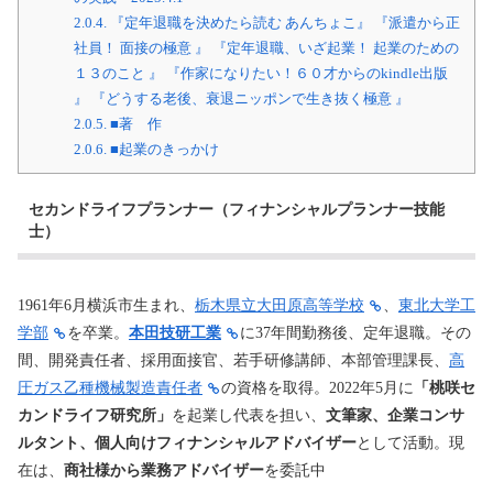
2.0.4.
『定年退職を決めたら読む あんちょこ』 『派遣から正
社員！ 面接の極意 』 『定年退職、いざ起業！ 起業のための
１３のこと 』 『作家になりたい！６０才からのkindle出版
』 『どうする老後、衰退ニッポンで生き抜く極意 』
2.0.5.
■著 作
2.0.6.
■起業のきっかけ
セカンドライフプランナー（フィナンシャルプランナー技能
士）
1961年6月横浜市生まれ、
栃木県立大田原高等学校
、
東北大学工
学部
を卒業。
本田技研工業
に37年間勤務後、定年退職。その
間、開発責任者、採用面接官、若手研修講師、本部管理課長、
高
圧ガス乙種機械製造責任者
の資格を取得。
2022年5月に
「桃咲セ
カンドライフ研究所」
を起業し代表を担い、
文筆家、企業コンサ
ルタント、個人向けフィナンシャルアドバイザー
として活動。
現
在は、
商社様から業務アドバイザー
を委託中