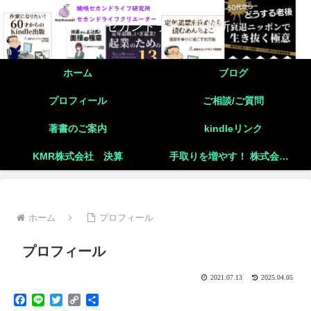
桃咲セカンドライフ研究所
ホーム
ブログ
プロフィール
ご相談/ご質問
著書のご案内
kindleリンク
KMR株式会社 決算
手取りを増やす！ 株式会社と個人事業主の二刀流起業の実践
ホーム
プロフィール
プロフィール
2021.07.13
2025.04.05
F
L
T
C
共