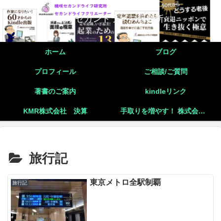
桃咲セカンドライフ研究所
ホーム
ブログ
プロフィール
ご相談/ご質問
著書のご案内
kindleリンク
KMR株式会社 決算
手取りを増やす！ 株式会社と個人事業主の二刀流起業の実践
旅行記
東京メトロ全駅制覇
旅行記