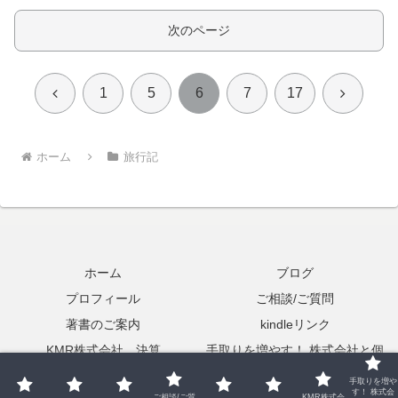
次のページ
前
次
1
5
6
7
17
へ
へ
ホーム
旅行記
ホーム
ブログ
プロフィール
ご相談/ご質問
著書のご案内
kindleリンク
KMR株式会社 決算
手取りを増やす！ 株式会社と個
人事業主の二刀流起業の実践
手取りを増や
す！ 株式会
ご相談/ご質
KMR株式会