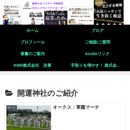
桃咲セカンドライフ研究所
ホーム
ブログ
プロフィール
ご相談/ご質問
著書のご案内
kindleリンク
KMR株式会社 決算
手取りを増やす！ 株式会社と個人事業主の二刀流起業の実践
開運神社のご紹介
オークス：軍艦マーチ
旅行記