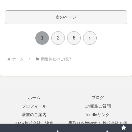
次のページ
次
1
2
6
へ
ホーム
開運神社のご紹介
ホーム
ブログ
プロフィール
ご相談/ご質問
著書のご案内
kindleリンク
KMR株式会社 決算
手取りを増やす！ 株式会社と個
人事業主の二刀流起業の実践