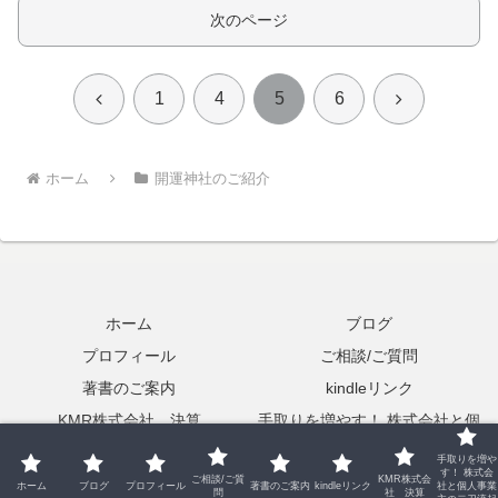
次のページ
前
次
1
4
5
6
へ
へ
ホーム
開運神社のご紹介
ホーム
ブログ
プロフィール
ご相談/ご質問
著書のご案内
kindleリンク
KMR株式会社 決算
手取りを増やす！ 株式会社と個
人事業主の二刀流起業の実践
手取りを増や
す！ 株式会
ご相談/ご質
KMR株式会
© 2021 桃咲セカンドライフ研究所.
ホーム
ブログ
プロフィール
著書のご案内
kindleリンク
社と個人事業
問
社 決算