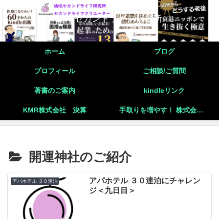
桃咲セカンドライフ研究所
ホーム
ブログ
プロフィール
ご相談/ご質問
著書のご案内
kindleリンク
KMR株式会社 決算
手取りを増やす！ 株式会社と個人事業主の二刀流起業の実践
開運神社のご紹介
アパホテル ３０連泊にチャレン
アパホテル ３０連泊
ジ＜九日目＞