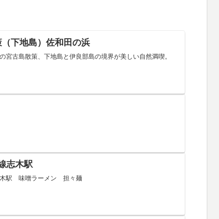
策（下地島）佐和田の浜
の宮古島散策、下地島と伊良部島の境界が美しい自然満喫。
線志木駅
木駅 味噌ラーメン 担々麺