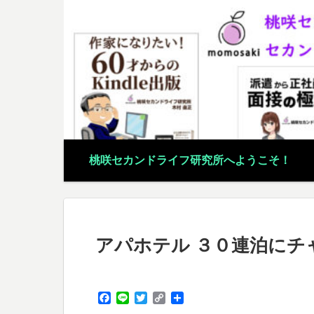
桃咲セカンドライフ研究所へようこそ！
アパホテル ３０連泊にチ
F
L
T
C
共
a
i
w
o
有