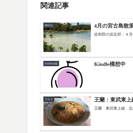
関連記事
4月の宮古島散
旅行記
佐和田の浜近郊：４月
Kindle構想中
kindle出版
王蘭：東武東上
グルメ
王蘭 東武東上線 志