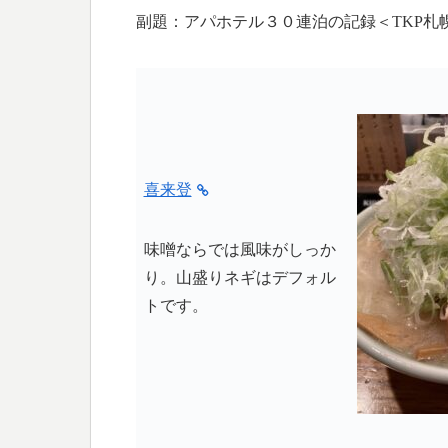
c
n
i
p
副題：アパホテル３０連泊の記録＜TKP札
e
e
t
y
b
t
L
o
e
i
o
r
n
k
k
喜来登
味噌ならでは風味がしっか
り。山盛りネギはデフォル
トです。