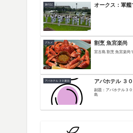
オークス：軍艦
旅行記
割烹 魚宮楽尚
グルメ
宮古島 割烹 魚宮
アパホテル ３
アパホテル ３０連泊
副題：アパホテル３０
島