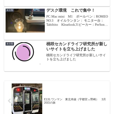
は、カバー株式会社の代表取締役社長
で、通称YAGOO。谷郷で「YAGO」なる
ほど！
デスク環境 これで集中！
未分類
PC:Mac mini M1 ボールペン：ROMEO
NO.3 オイルランタン： モニター台：
Tabibito Klearlookスピーカー：PreSonus
Eris E3.5スピーカーの共振防止用パッ
ド：Gator Frameworks GFW-ISOPAD-SM金
運：縁起のいい貯金豚 きんとん
桃咲セカンドライフ研究所が新し
未分類
いサイトを立ち上げました
桃咲セカンドライフ研究所が新しいサイ
トを立ち上げました
E131 ワンマン 東北本線（宇都宮→野崎） 3月
20日の旅