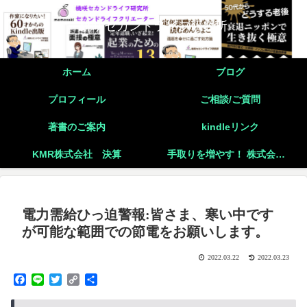
桃咲セカンドライフ研究所
ホーム
ブログ
プロフィール
ご相談/ご質問
著書のご案内
kindleリンク
KMR株式会社 決算
手取りを増やす！ 株式会社と個人事業主の二刀流起業の実践
電力需給ひっ迫警報:皆さま、寒い中です
が可能な範囲での節電をお願いします。
2022.03.22
2022.03.23
F
L
T
C
共
a
i
w
o
有
c
n
i
p