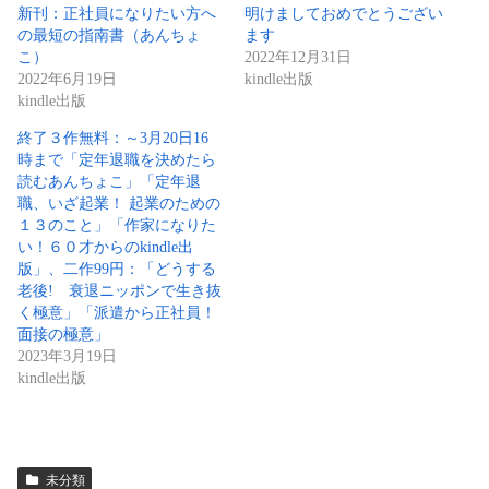
新刊：正社員になりたい方へ
明けましておめでとうござい
の最短の指南書（あんちょ
ます
こ）
2022年12月31日
2022年6月19日
kindle出版
kindle出版
終了３作無料：～3月20日16
時まで「定年退職を決めたら
読むあんちょこ」「定年退
職、いざ起業！ 起業のための
１３のこと」「作家になりた
い！６０才からのkindle出
版」、二作99円：「どうする
老後! 衰退ニッポンで生き抜
く極意」「派遣から正社員！
面接の極意」
2023年3月19日
kindle出版
未分類