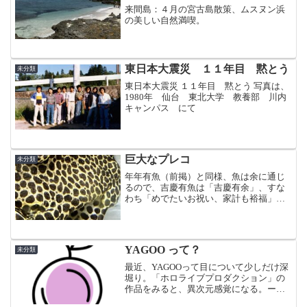
来間島：４月の宮古島散策、ムスヌン浜
の美しい自然満喫。
東日本大震災 １１年目 黙とう
未分類
東日本大震災 １１年目 黙とう 写真は、
1980年 仙台 東北大学 教養部 川内
キャンパス にて
巨大なプレコ
未分類
年年有魚（前掲）と同様、魚は余に通じ
るので、吉慶有魚は「吉慶有余」、すな
わち「めでたいお祝い、家計も裕福」の
意味で縁起の良い言葉。
YAGOO って？
未分類
最近、YAGOOって目について少しだけ深
堀り。「ホロライブプロダクション」の
作品をみると、異次元感覚になる。ー－
－－谷郷元昭（たにごう もとあき）さん