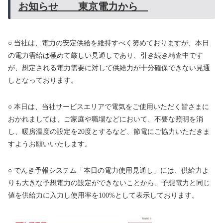
お知らせ 東京電力から
e
e
t
y
b
t
L
o
e
i
o
r
n
k
k
○ 当社は、電力の安定供給を維持すべく努めておりますが、本日
の電力需給は極めて厳しい見通しであり、引き続き精査中です
が、想定される電力需要に対して供給力が十分確保できない見通
しとなっております。
○ 本日は、当社サービスエリアで電気をご使用いただく皆さまに
おかれましては、ご家庭や職場などにおいて、不要な照明を消
し、暖房温度の設定を20度とするなど、節電にご協力いただきま
すようお願いいたします。
○ でんき予報システム「本日の電力使用見通し」には、供給力よ
りも大きな予想電力の設定ができないことから、予想電力と同じ
値を供給力に入力し使用率を100%として表示しております。