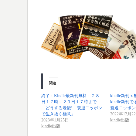
#どうする #老後資金 #資産防衛 #フィボナッ
関連
終了：Kindle最新刊無料：２８
kindle新
日１７時～２９日１７時まで
kindle新
「どうする老後! 衰退ニッポン
衰退ニッポン
で生き抜く極意」
2022年12月2
2023年1月25日
kindle出版
kindle出版