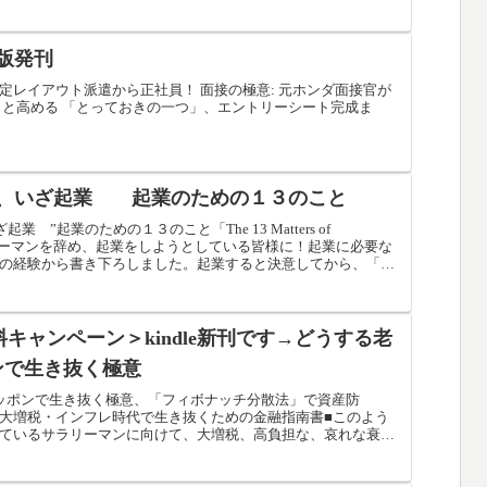
版発刊
定レイアウト派遣から正社員！ 面接の極意: 元ホンダ面接官が
っと高める 「とっておきの一つ」、エントリーシート完成ま
、いざ起業 起業のための１３のこと
 ”起業のための１３のこと「The 13 Matters of
」”サラリーマンを辞め、起業をしようとしている皆様に！起業に必要な
の経験から書き下ろしました。起業すると決意してから、「い
ばいいのか？」を、「１３のこと」に整理した 「あんちょ
最短最速で起業いただければ、感涙で御座います
無料キャンペーン＞kindle新刊です→どうする老
ンで生き抜く極意
ッポンで生き抜く極意、「フィボナッチ分散法」で資産防
大増税・インフレ時代で生き抜くための金融指南書■このよう
ているサラリーマンに向けて、大増税、高負担な、哀れな衰退
はどうしたらいいのか？を、先行き不安だらけの我が国ニッポ
のか？」、筆者（元ホンダ/フィナンシャルプランナー技能士）