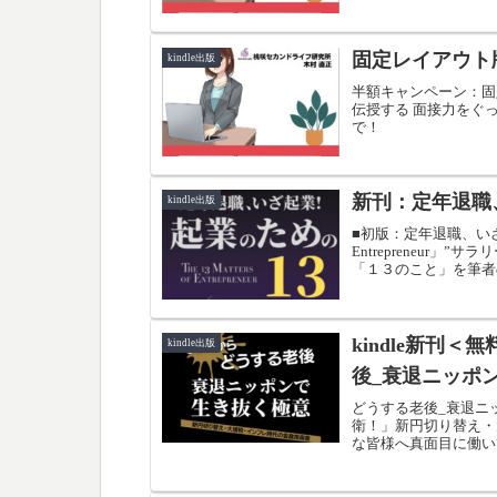
固定レイアウト
kindle出版
半額キャンペーン：固
伝授する 面接力をぐ
で！
新刊：定年退職
kindle出版
■初版：定年退職、いざ起業
Entrepreneur
「１３のこと」を筆者
つ、なにを、どうすれ
こ」です。読者様が、
kindle新刊＜
kindle出版
後_衰退ニッポ
どうする老後_衰退ニ
衛！」新円切り替え・
な皆様へ真面目に働い
ニッポンで生き抜くに
ンで「どうすればいい