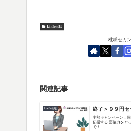
kindle出版
桃咲セカン
関連記事
終了＞９９円セ
kindle出版
半額キャンペーン：固
伝授する 面接力をぐ
で！