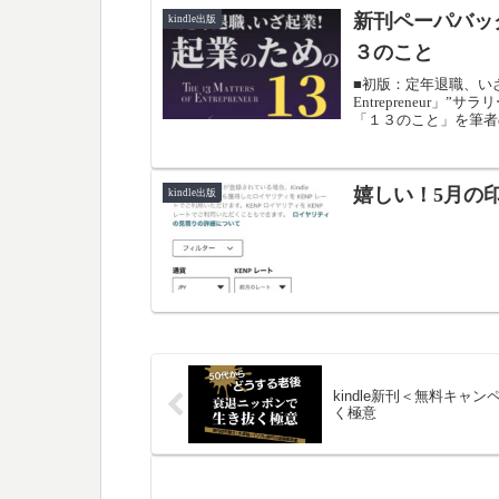
の経験と予測をもとに
新刊ペーパバッ
た。
kindle出版
３のこと
■初版：定年退職、いざ起業
Entrepreneur
「１３のこと」を筆者
つ、なにを、どうすれ
こ」です。読者様が、
嬉しい！5月の印
kindle出版
kindle新刊＜無料キャ
く極意