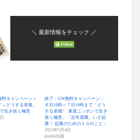
チ #新円 #預金封鎖 #増税 #インフレ
＼ 最新情報をチェック ／
刊＜無料キャンペーン＞
終了：GW無料キャンペーン：
刊です→どうする老後_
６日16時～７日16時まで「どう
で生き抜く極意
する老後! 衰退ニッポンで生き
2日
抜く極意」「定年退職、いざ起
業！ 起業のための１３のこと」
2023年5月4日
kindle出版