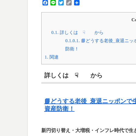
F
L
T
C
共
a
i
w
o
有
c
n
i
p
e
e
t
y
Co
b
t
L
o
e
i
0.1.
詳しくは ☟ から
o
r
n
0.1.0.1.
📘どうする老後_衰退ニ
k
k
防衛！
1.
関連
詳しくは ☟ から
📘どうする老後_衰退ニッポン
資産防衛！
新円切り替え・大増税・インフレ時代で生