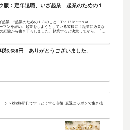
、「フィボナッチ分散法」で生き抜く極意を書き下ろしまし
ク版：定年退職、いざ起業 起業のための１
 ”起業のための１３のこと「The 13 Matters of
」”サラリーマンを辞め、起業をしようとしている皆様に！起業に必要な
の経験から書き下ろしました。起業すると決意してから、「い
ばいいのか？」を、「１３のこと」に整理した 「あんちょ
最短最速で起業いただければ、感涙で御座います
税6,688円 ありがとうございました。
ンペーン＞kindle新刊です→どうする老後_衰退ニッポンで生き抜