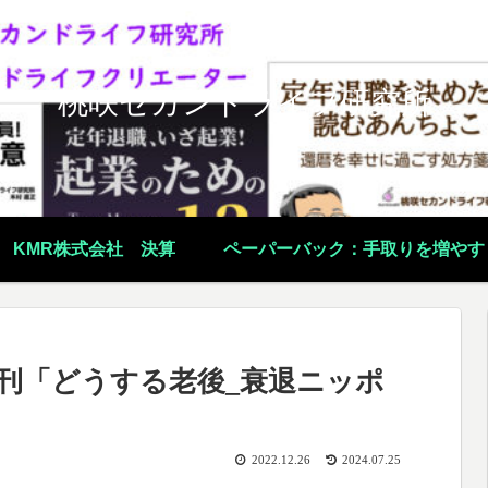
桃咲セカンドライフ研究所
KMR株式会社 決算
ペーパーバック：手取りを増やす
e新刊「どうする老後_衰退ニッポ
2022.12.26
2024.07.25