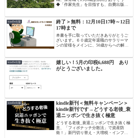
わけて、、大きくわけて、「定年前にや
◆「作家先生」を目指すも、自費出版だ
ってきた８つのこと」「定年後にやった
と２～３百万円必要◆kindle 出版なら
１４のこと」「将来に備えてどうすべき
ば、ほとんど自己資金なしで出版が可能
か？」
◆kindle 作家の印税を第一の収入源とし
終了＞無料：12月10日17時～12日
kindle出版
て、信用を積み重ね、セミナー、コンサ
17時まで
ルアドバイザーとして起業②起業のため
の１３のこと１．屋号を決め、開業届と
本書を手に取っていただきありがとうご
青色申告申請書で、青色申告や小規模企
ざいます。６０歳定年退職のサラリーマ
業共済など２．屋号名義で銀行口座を開
ンの皆様をメインに、50歳からへの解説
設３．事業用のクレジットカードを作成
書（あんちょこ）です。退職を決めてか
４．会計ソフトを導入して複式簿記５．
ら退職後の前後11年間に「いつ、なに
名刺の作成６．ホームページの作成７．
を、どうすればいいのか」、退職金、税
嬉しい！5月の印税6,688円 あり
kindle出版
駅前にワーキングスペースを借りる８．
金、投資、年金、保険、健康、全く未知
がとうございました。
郵便局へ屋号の登録９．商工会に加入
の世界で一人ぼっち、それらを、筆者の
（月額900円）10．小規模企業共済に加入
体験をもとに、時時系列で整理した「あ
11．iDeCo に加入12．小規模事業者持続
んちょこ」です。コンテンツは、大きく
化補助金を申請13．事業開始：自分の価
わけて、、大きくわけて、「定年前にや
値③KIndle 印税までの道のり◆kindle の
ってきた８つのこと」「定年後にやった
素晴らしい13のこと◆ Amazon に登録す
１４のこと」「将来に備えてどうすべき
るための11のこと◆ kindle 出版までの４
か？」
kindle新刊＜無料キャンペーン＞
つのポイント◆ 販売促進活動は、自分の
kindle出版
ＳＮＳ発信と外部広告◆ 成果確認は、売
kindle新刊です→どうする老後_衰
れ筋ランキングと、ロイヤリティで確認
退ニッポンで生き抜く極意
④あとがき
どうする老後_衰退ニッポンで生き抜く極
意、「フィボナッチ分散法」で資産防
衛！」新円切り替え・大増税・インフレ
時代で生き抜くための金融指南書■このよ