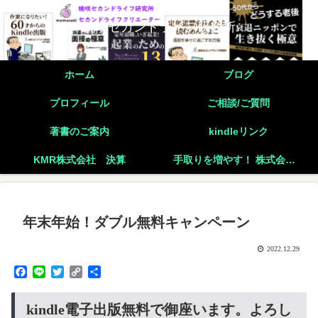
桃咲セカンドライフ研究所
ホーム
ブログ
プロフィール
ご相談/ご質問
著書のご案内
kindleリンク
KMR株式会社 決算
手取りを増やす！ 株式会社と個人事業主の二刀流起業の実践
年末年始！ダブル無料キャンペーン
2022.12.29
F
L
T
C
共
a
i
w
o
有
c
n
i
p
kindle電子出版無料で御座います。よろし
e
e
t
y