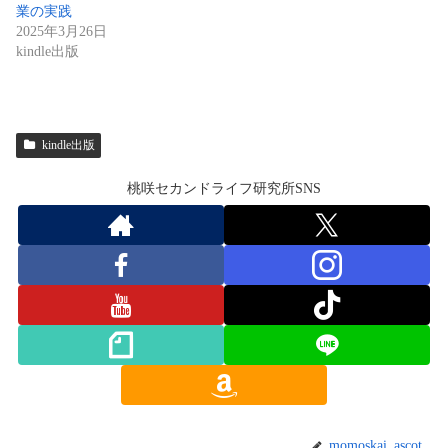
業の実践
2025年3月26日
kindle出版
kindle出版
桃咲セカンドライフ研究所SNS
momoskai_ascot