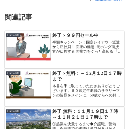
関連記事
終了＞９９円セール中
kindle出版
半額キャンペーン：固定レイアウト派遣
から正社員！ 面接の極意: 元ホンダ面接
官が伝授する 面接力をぐっと高める 「と
っておきの一つ」、エントリーシート完
成まで！
終了＞無料：～１2月１2日１７時
kindle出版
まで
本書を手に取っていただきありがとうご
ざいます。６０歳定年退職のサラリーマ
ンの皆様をメインに、50歳からへの解説
書（あんちょこ）です。退職を決めてか
ら退職後の前後11年間に「いつ、なに
を、どうすればいいのか」、退職金、税
終了 無料：１１月１９日１７時
kindle出版
金、投資、年金、保険、健康、全く未知
～１１月２１日１７時まで
の世界で一人ぼっち、それらを、筆者の
体験をもとに、時時系列で整理した「あ
①起業を決意するまで◆介護職、警備
んちょこ」です。コンテンツは、大きく
職、保育職での求職は糸口がありそう