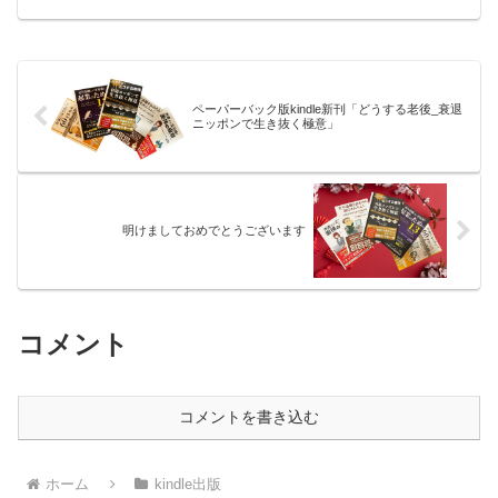
うな皆様へ真面目に働いているサラリー
マンに向けて、大増税、高負担な、哀れ
な衰退ニッポンで生き抜くにはどうした
らいいのか？を、先行き不安だらけの我
が国ニッポンで「どうすればいいの
か？」、筆者（元ホンダ/フィナンシャル
ペーパーバック版kindle新刊「どうする老後_衰退
プランナー技能士）の経験と予測をもと
ニッポンで生き抜く極意」
に、「フィボナッチ分散法」で生き抜く
極意を書き下ろしました。
明けましておめでとうございます
コメント
コメントを書き込む
ホーム
kindle出版