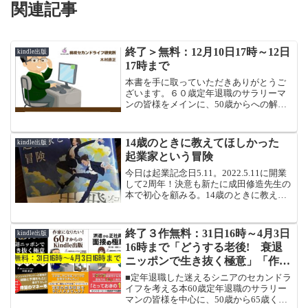
関連記事
終了＞無料：12月10日17時～12日
kindle出版
17時まで
本書を手に取っていただきありがとうご
ざいます。６０歳定年退職のサラリーマ
ンの皆様をメインに、50歳からへの解説
書（あんちょこ）です。退職を決めてか
ら退職後の前後11年間に「いつ、なに
を、どうすればいいのか」、退職金、税
14歳のときに教えてほしかった
kindle出版
金、投資、年金、保険、健康、全く未知
起業家という冒険
の世界で一人ぼっち、それらを、筆者の
体験をもとに、時時系列で整理した「あ
今日は起業記念日5.11。2022.5.11に開業
んちょこ」です。コンテンツは、大きく
して2周年！決意も新たに成田修造先生の
わけて、、大きくわけて、「定年前にや
本で初心を顧みる。14歳のときに教えて
ってきた８つのこと」「定年後にやった
ほしかった 起業家という冒険
１４のこと」「将来に備えてどうすべき
(function(b,c,f,g,a,d,e){b.MoshimoAffiliate...
か？」
終了３作無料：31日16時～4月3日
kindle出版
16時まで「どうする老後! 衰退
ニッポンで生き抜く極意」「作家
になりたい！６０才からのkindle
■定年退職した迷えるシニアのセカンドラ
出版」「派遣から正社員！ 面接
イフを考える本60歳定年退職のサラリー
マンの皆様を中心に、50歳から65歳くら
の極意」