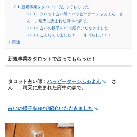
b
t
L
0.1.
新規事業をタロットで占ってもらった！
o
e
i
o
r
n
0.1.0.1.
タロット占い師：ハッピーターンふぉよん さ
k
k
ん 、晴天に恵まれた府中の森で。
0.1.0.2.
占いの様子をHPで紹介いただきました
0.1.0.3.
こんなんでました！ すばらしい！！
1.
関連
新規事業をタロットで占ってもらった！
タロット占い師：
ハッピーターンふぉよん
さ
ん 、晴天に恵まれた府中の森で。
占いの様子をHPで紹介いただきました