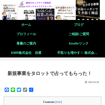
桃咲セカンドライフ研究所
ホーム
ブログ
プロフィール
ご相談/ご質問
著書のご案内
kindleリンク
KMR株式会社 決算
手取りを増やす！ 株式会社と個人事業主の二刀流起業の実践
新規事業をタロットで占ってもらった！
2022.05.04
F
L
T
C
共
a
i
w
o
有
c
n
i
p
Contents
e
e
t
y
[
hide
]