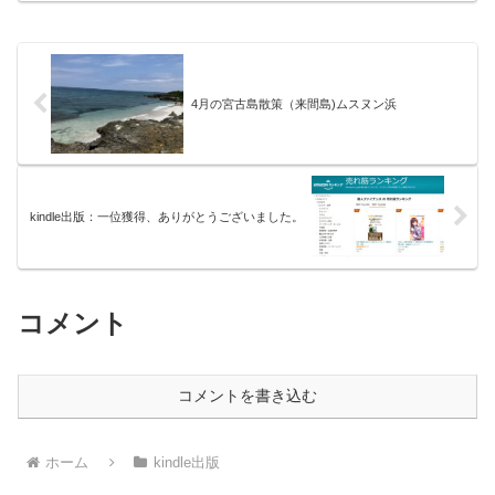
意」「派遣から正社員！ 面接の
「いつ、なにを、どうすればいいの
極意」
か」、退職金、税金、投資、年金、保
険、健康、全く未知の世界で一人ぼっ
ち、それらを、筆者の体験をもとに、時
系列で整理した「あんちょこ」です。コ
ンテンツは、大きくわけて、「定年前に
4月の宮古島散策（来間島)ムスヌン浜
やってきた８つのこと」「定年後にやっ
た１４のこと」「将来に備えてどうすべ
きか？」の３つです。
kindle出版：一位獲得、ありがとうございました。
コメント
コメントを書き込む
ホーム
kindle出版